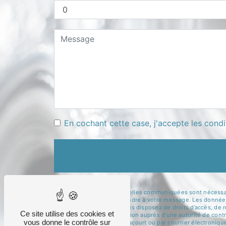
En cochant cette case, j'accepte les condi
** Les données personnelles communiquées sont nécessaires 
dans le seul but de répondre à votre message. Les données
bellicini@wanadoo.fr. Vous disposez de droits d’accès, de re
Ce site utilise des cookies et
d’introduire une réclamation auprès d’une autorité de cont
vous donne le contrôle sur
Point du Jour 54610 Abaucourt ou par courrier électronique