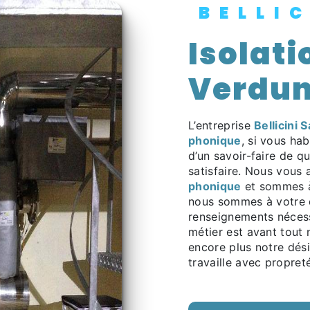
BELLI
Isolation phonique à
Verdu
L’entreprise
Bellicini S
phonique
, si vous ha
d’un savoir-faire de q
satisfaire. Nous vous
phonique
et sommes à 
nous sommes à votre d
renseignements nécess
métier est avant tout 
encore plus notre dési
travaille avec propreté