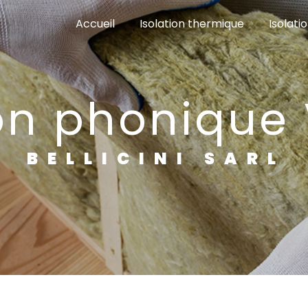
Accueil
Isolation thermique
Isolatio
ion phonique
BELLICINI SARL