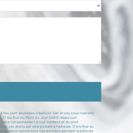
les sont destinées à Bellicini Sarl et ses sous-traitants
rl 17 bis Rue du Point du Jour 54610 Abaucourt
t de votre consentement à tout moment et du droit
cer ces droits par voie postale à l'adresse 17 bis Rue du
 demandé. Nous conservons vos données pendant la période