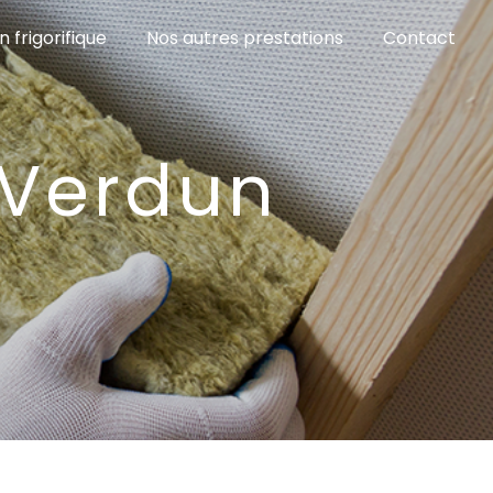
n frigorifique
Nos autres prestations
Contact
 Verdun