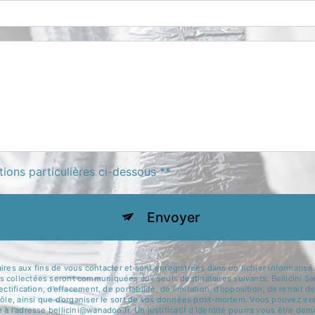
tions particulières ci-dessous **
Envoyer
aux fins de vous contacter et sont enregistrées dans un fichier informatisé. El
 collectées seront communiquées aux seuls destinataires suivants: Bellicini Sa
ctification, d’effacement, de portabilité, de limitation, d’opposition, de retrai
rôle, ainsi que d’organiser le sort de vos données post-mortem. Vous pouvez exer
 à l'adresse bellicini@wanadoo.fr. Un justificatif d'identité pourra vous être